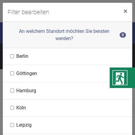
menu
Login
×
Filter bearbeiten
Unsere Gruppentermine
An welchem Standort möchten Sie beraten
0
werden?
Berlin
Termine filtern
Göttingen
Hamburg
Derzeit stehen keine Termine zur Verfügung.
Köln
Leipzig
Impressum
Datenschutz