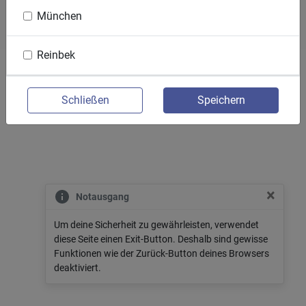
© 2026 zone35 GmbH & Co. KG
München
Reinbek
Schließen
Speichern
×
Notausgang
Um deine Sicherheit zu gewährleisten, verwendet
diese Seite einen Exit-Button. Deshalb sind gewisse
Funktionen wie der Zurück-Button deines Browsers
deaktiviert.