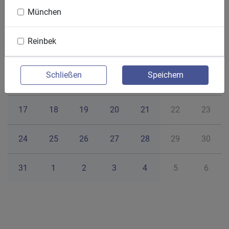
Mo
Di
Mi
Do
Fr
Sa
So
München
27
28
29
30
31
1
2
Reinbek
3
4
5
6
7
8
9
Schließen
Speichern
10
11
12
13
14
15
16
17
18
19
20
21
22
23
24
25
26
27
28
29
30
31
1
2
3
4
5
6