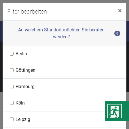
menu
Login
×
Filter bearbeiten
Unsere Termine
An welchem Standort möchten Sie beraten
0
werden?
Meine ausgewählten Filterkriterien:
Berlin
Keine
Anzeigemodus
Göttingen
Termine filtern
Hamburg
Köln
August
Leipzig